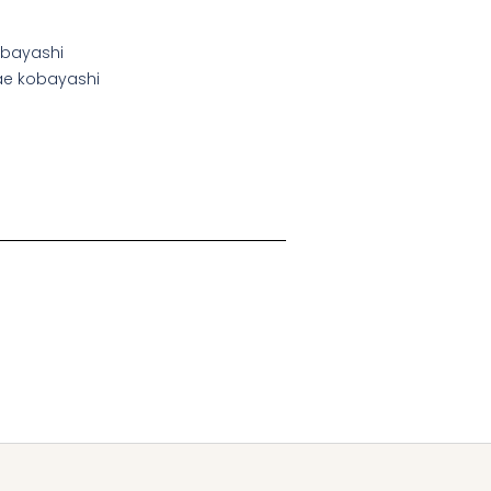
bayashi
e kobayashi