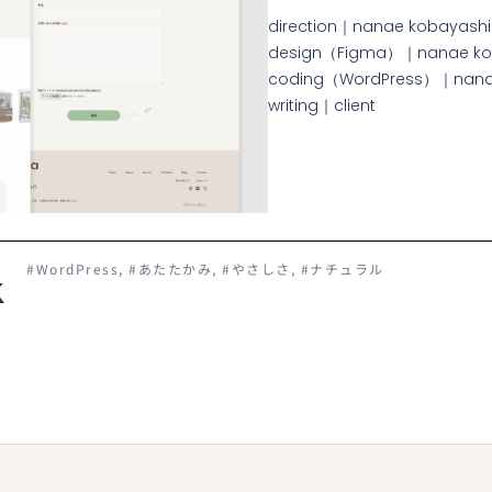
direction
｜nanae kobayashi
design（Figma）｜nanae ko
coding（WordPress）｜nana
writing｜client
#WordPress
,
#あたたかみ
,
#やさしさ
,
#ナチュラル